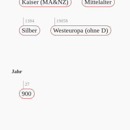
Kaiser (MA&NZ)
Mittelalter
1384
19058
Silber
Westeuropa (ohne D)
Jahr
27
900