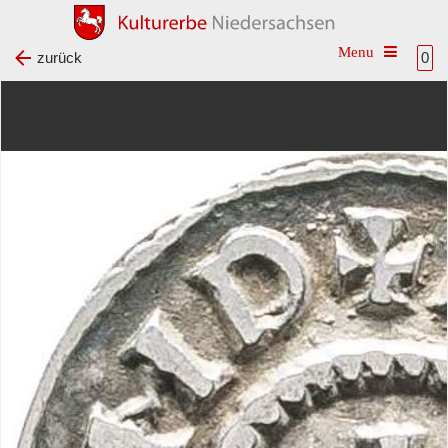
Toggle na
zurück
0