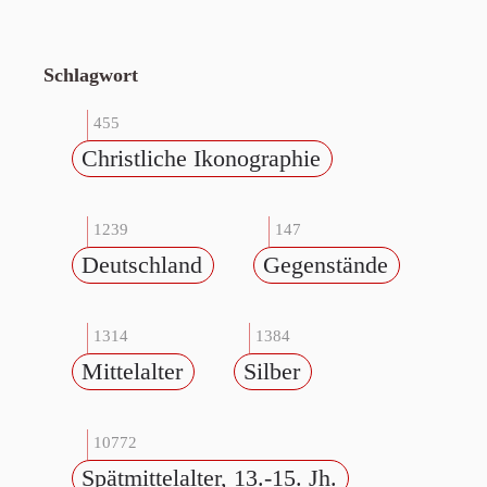
Schlagwort
455
Christliche Ikonographie
1239
147
Deutschland
Gegenstände
1314
1384
Mittelalter
Silber
10772
Spätmittelalter, 13.-15. Jh.