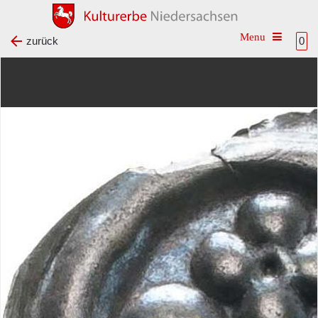
Toggle na
zurück
0