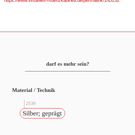
https://www.virtuelles-muenzkabinett.de/permalink/1/ID292
darf es mehr sein?
Material / Technik
2539
Silber; geprägt