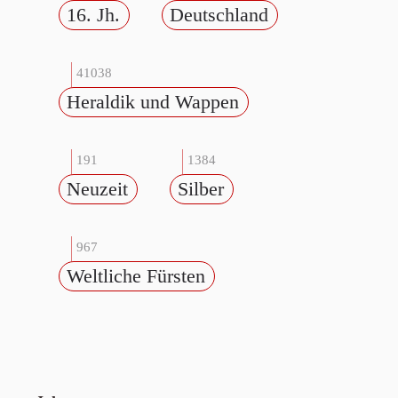
16. Jh.
Deutschland
41038
Heraldik und Wappen
191
1384
Neuzeit
Silber
967
Weltliche Fürsten