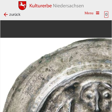
Toggle na
zurück
0