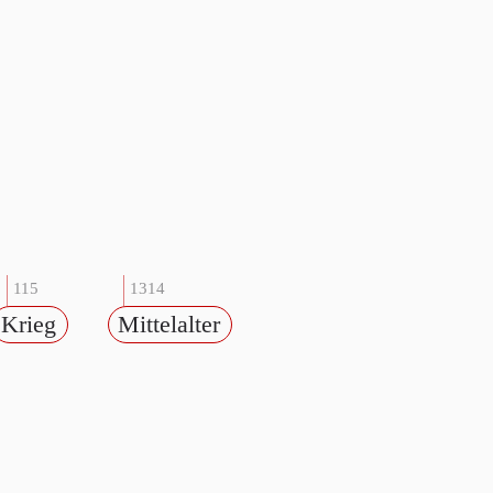
115
1314
Krieg
Mittelalter