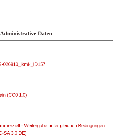
Administrative Daten
MUS-026819_ikmk_ID157
ain (CC0 1.0)
merziell - Weitergabe unter gleichen Bedingungen
C-SA 3.0 DE)