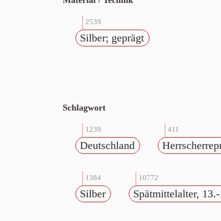
Material / Technik
2539
Silber; geprägt
Schlagwort
1239
411
Deutschland
Herrscherrep
1384
10772
Silber
Spätmittelalter, 13.-