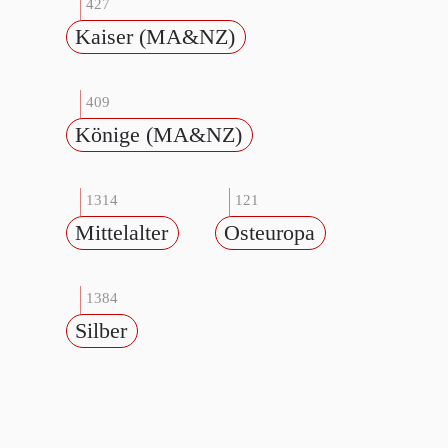
427
Kaiser (MA&NZ)
409
Könige (MA&NZ)
1314
121
Mittelalter
Osteuropa
1384
Silber