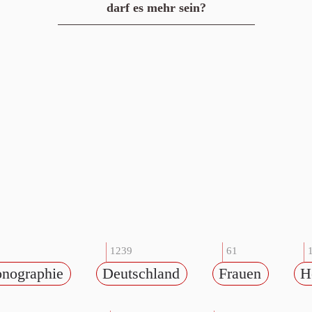
darf es mehr sein?
1239
61
onographie
Deutschland
Frauen
H