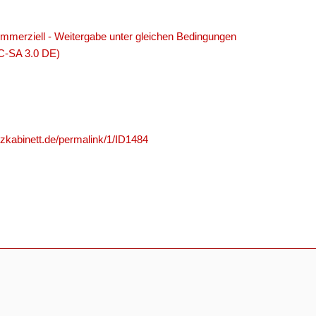
merziell - Weitergabe unter gleichen Bedingungen
C-SA 3.0 DE)
nzkabinett.de/permalink/1/ID1484