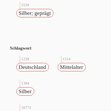
2539
Silber; geprägt
Schlagwort
1239
1314
Deutschland
Mittelalter
1384
Silber
10772