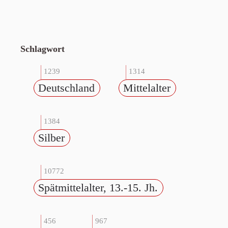
Schlagwort
1239
1314
Deutschland
Mittelalter
1384
Silber
10772
Spätmittelalter, 13.-15. Jh.
456
967