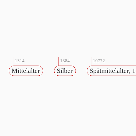
1314
1384
10772
Mittelalter
Silber
Spätmittelalter, 1