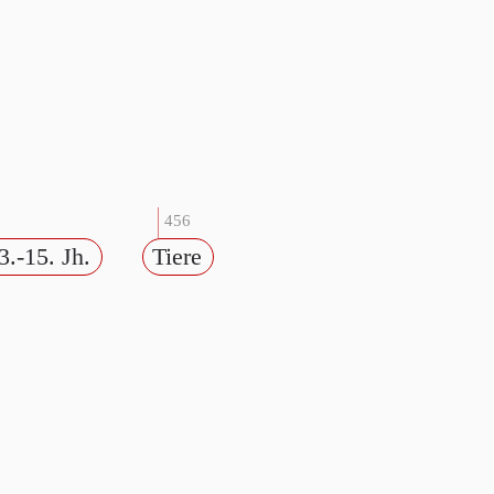
456
3.-15. Jh.
Tiere