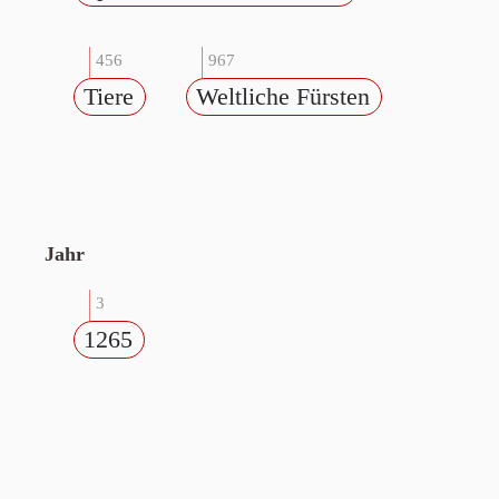
456
967
Tiere
Weltliche Fürsten
Jahr
3
1265