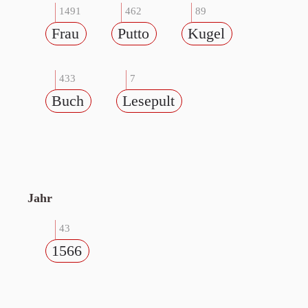
1491
462
89
Frau
Putto
Kugel
433
7
Buch
Lesepult
Jahr
43
1566