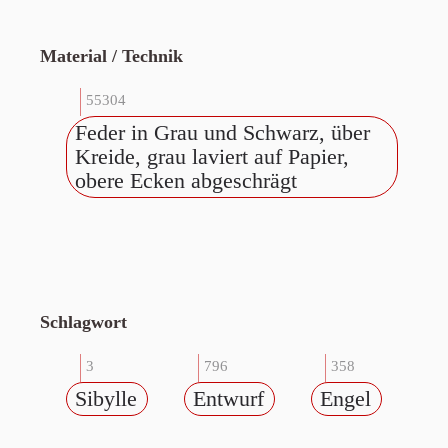
Material / Technik
55304
Feder in Grau und Schwarz, über
Kreide, grau laviert auf Papier,
obere Ecken abgeschrägt
Schlagwort
3
796
358
Sibylle
Entwurf
Engel