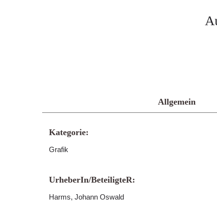
Au
Allgemein
Kategorie:
Grafik
UrheberIn/BeteiligteR:
Harms, Johann Oswald