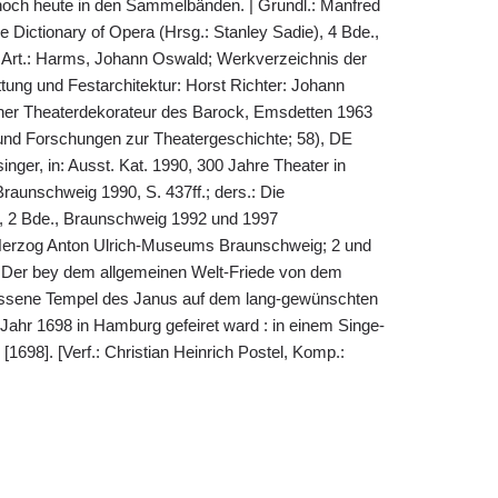
noch heute in den Sammelbänden. | Grundl.: Manfred
 Dictionary of Opera (Hrsg.: Stanley Sadie), 4 Bde.,
, Art.: Harms, Johann Oswald; Werkverzeichnis der
tung und Festarchitektur: Horst Richter: Johann
er Theaterdekorateur des Barock, Emsdetten 1963
und Forschungen zur Theatergeschichte; 58), DE
singer, in: Ausst. Kat. 1990, 300 Jahre Theater in
aunschweig 1990, S. 437ff.; ders.: Die
2 Bde., Braunschweig 1992 und 1997
erzog Anton Ulrich-Museums Braunschweig; 2 und
: Der bey dem allgemeinen Welt-Friede von dem
ssene Tempel des Janus auf dem lang-gewünschten
Jahr 1698 in Hamburg gefeiret ward : in einem Singe-
[1698]. [Verf.: Christian Heinrich Postel, Komp.: