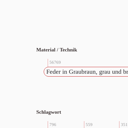
Material / Technik
56769
Feder in Graubraun, grau und br
Schlagwort
796
559
351