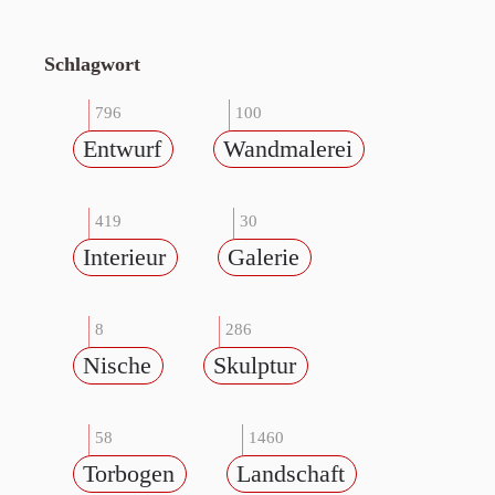
Schlagwort
796
100
Entwurf
Wandmalerei
419
30
Interieur
Galerie
8
286
Nische
Skulptur
58
1460
Torbogen
Landschaft