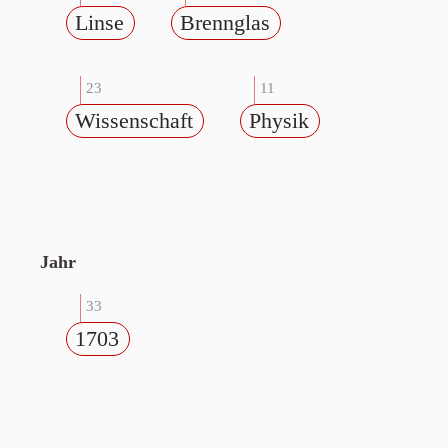
Linse
Brennglas
23
11
Wissenschaft
Physik
Jahr
33
1703