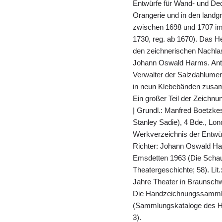
Entwürfe für Wand- und De
Orangerie und in den landg
zwischen 1698 und 1707 im 
1730, reg. ab 1670). Das 
den zeichnerischen Nachla
Johann Oswald Harms. Anto
Verwalter der Salzdahlumer 
in neun Klebebänden zusam
Ein großer Teil der Zeichn
| Grundl.: Manfred Boetzkes
Stanley Sadie), 4 Bde., Lon
Werkverzeichnis der Entwür
Richter: Johann Oswald Ha
Emsdetten 1963 (Die Scha
Theatergeschichte; 58). Lit.
Jahre Theater in Braunschw
Die Handzeichnungssammlu
(Sammlungskataloge des H
3).