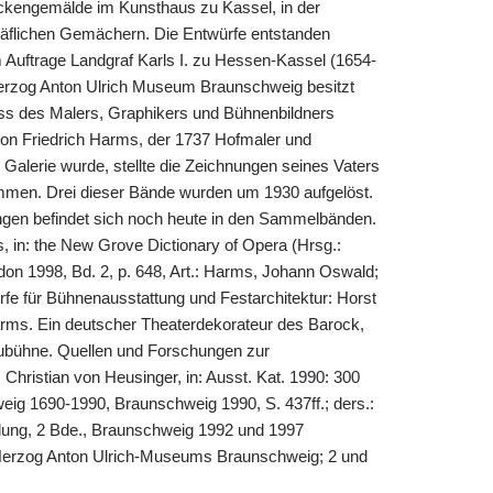
ckengemälde im Kunsthaus zu Kassel, in der
räflichen Gemächern. Die Entwürfe entstanden
Auftrage Landgraf Karls I. zu Hessen-Kassel (1654-
Herzog Anton Ulrich Museum Braunschweig besitzt
ss des Malers, Graphikers und Bühnenbildners
n Friedrich Harms, der 1737 Hofmaler und
Galerie wurde, stellte die Zeichnungen seines Vaters
men. Drei dieser Bände wurden um 1930 aufgelöst.
ungen befindet sich noch heute in den Sammelbänden.
, in: the New Grove Dictionary of Opera (Hrsg.:
don 1998, Bd. 2, p. 648, Art.: Harms, Johann Oswald;
fe für Bühnenausstattung und Festarchitektur: Horst
rms. Ein deutscher Theaterdekorateur des Barock,
ubühne. Quellen und Forschungen zur
: Christian von Heusinger, in: Ausst. Kat. 1990: 300
eig 1690-1990, Braunschweig 1990, S. 437ff.; ders.:
ng, 2 Bde., Braunschweig 1992 und 1997
erzog Anton Ulrich-Museums Braunschweig; 2 und