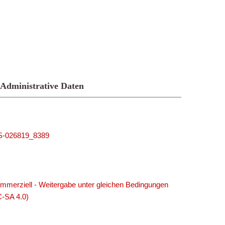
Administrative Daten
MUS-026819_8389
merziell - Weitergabe unter gleichen Bedingungen
C-SA 4.0)