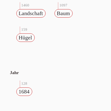
1460
1097
Landschaft
Baum
159
Hügel
Jahr
128
1684