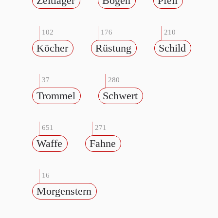
Zeltlager
Bogen
Pfeil
102
176
210
Köcher
Rüstung
Schild
37
280
Trommel
Schwert
651
271
Waffe
Fahne
16
Morgenstern