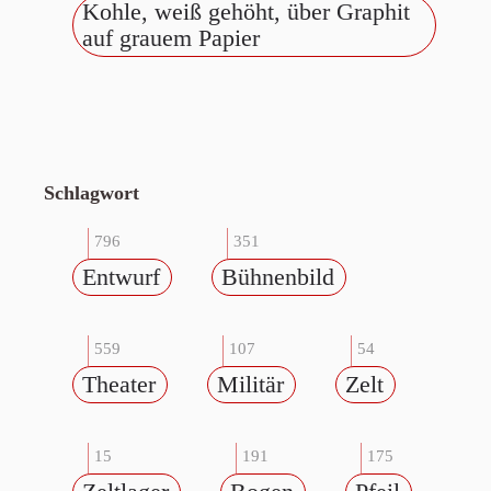
Kohle, weiß gehöht, über Graphit
auf grauem Papier
Schlagwort
796
351
Entwurf
Bühnenbild
559
107
54
Theater
Militär
Zelt
15
191
175