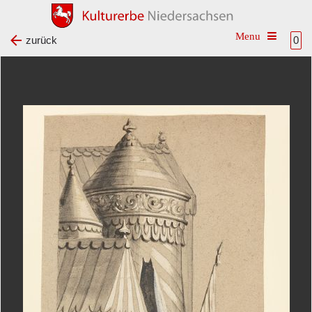
Toggle na
zurück
0