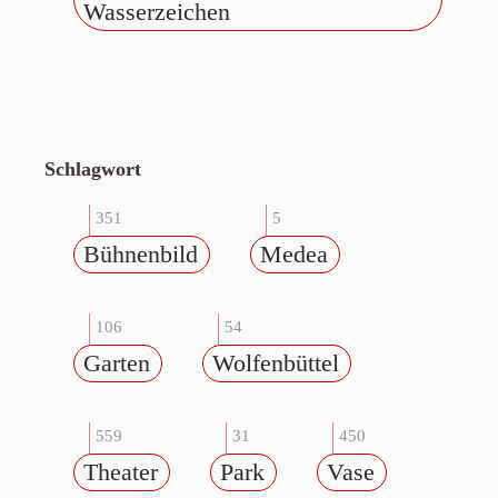
Wasserzeichen
Schlagwort
351
5
Bühnenbild
Medea
106
54
Garten
Wolfenbüttel
559
31
450
Theater
Park
Vase