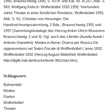
1990, Braunschweig 1990, S. 437ff. und Kat. Nr. III.257, Abb. S.
583; Wolfgang Kelsch: Wolfenbüttel 1592-1992. Vierhundert
Jahre Theater in einer fürstlichen Residenz, Wolfenbüttel 1992,
Abb. S. 61; Christian von Heusinger: Die
Handzeichnungssammlung, 2 Bde., Braunschweig 1992 und
1997 (Sammlungskataloge des Herzog Anton Ulrich-Museums
Braunschweig; 2 und 3). Vgl. auch das Libretto (Aurelio Aureli /
Antonio Gianettini): Medea in Atene: Drama per Musica Dà
rappresentarsi nel Teatro Ducale di Wolffenbüttel L'anno 1692.
Wolffenbüttel 1692 (Herzog August Bibliothek Wolfenbüttel:
http://diglib.hab.de/drucke/textb-381/start.htm).
Schlagwort:
Bühnenbild
Medea
Garten
Wolfenbüttel
Theater