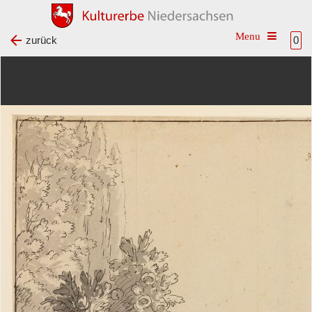
Toggle na
zurück
0