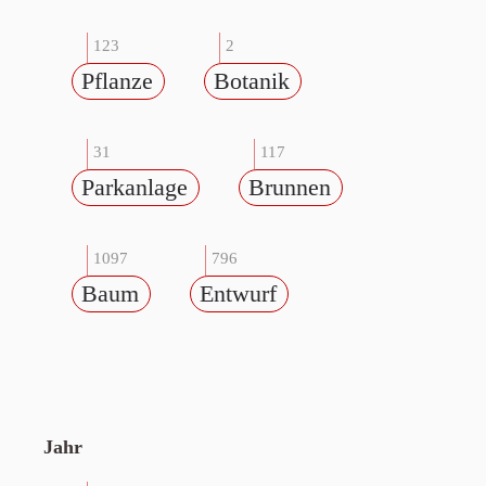
123
2
Pflanze
Botanik
31
117
Parkanlage
Brunnen
1097
796
Baum
Entwurf
Jahr