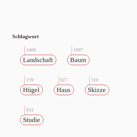
Schlagwort
1460
1097
Landschaft
Baum
159
827
310
Hügel
Haus
Skizze
652
Studie