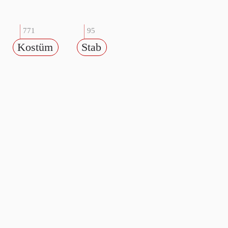
771
95
Kostüm
Stab