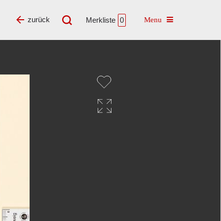
Toggle navigatio
zurück
Merkliste
0