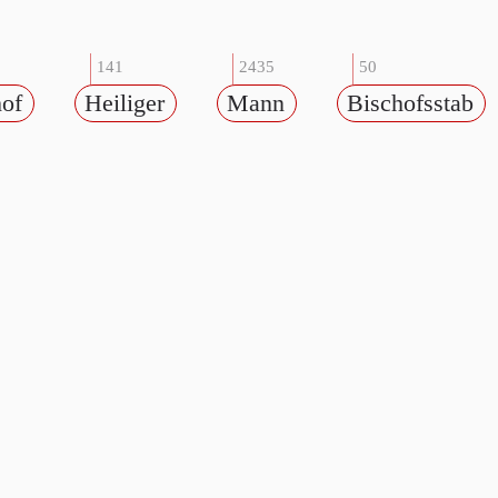
141
2435
50
hof
Heiliger
Mann
Bischofsstab