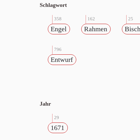
Schlagwort
358
162
25
Engel
Rahmen
Bisc
796
Entwurf
Jahr
29
1671