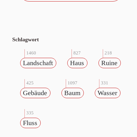
Schlagwort
1460
827
218
Landschaft
Haus
Ruine
425
1097
331
Gebäude
Baum
Wasser
335
Fluss