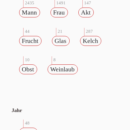
2435
1491
147
Mann
Frau
Akt
44
21
287
Frucht
Glas
Kelch
10
8
Obst
Weinlaub
Jahr
48