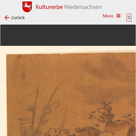
Toggle na
zurück
0