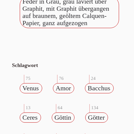
Feder in Grau, grau laviert über
Graphit, mit Graphit übergangen
auf braunem, geöltem Calquen-
Papier, ganz aufgezogen
Schlagwort
75
76
24
Venus
Amor
Bacchus
13
64
134
Ceres
Göttin
Götter