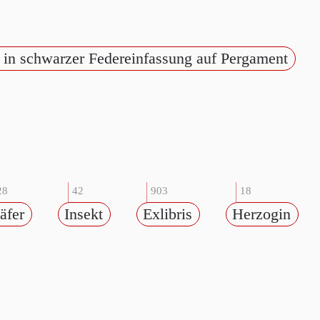
, in schwarzer Federeinfassung auf Pergament
28
42
903
18
äfer
Insekt
Exlibris
Herzogin