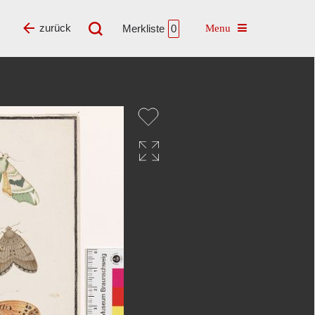
Toggle navigatio
zurück
Merkliste
0