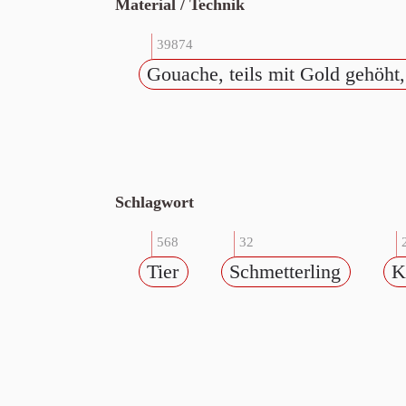
Material / Technik
39874
Gouache, teils mit Gold gehöht
Schlagwort
568
32
Tier
Schmetterling
K