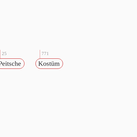
25
771
Peitsche
Kostüm