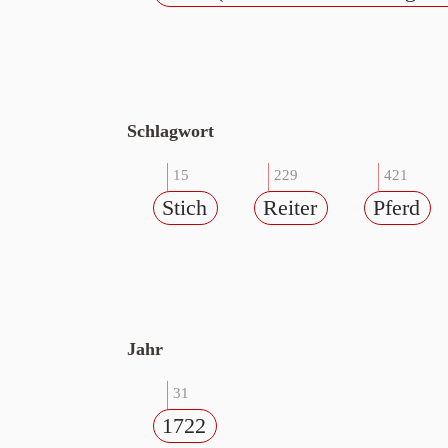
Schlagwort
15
229
421
Stich
Reiter
Pferd
Jahr
31
1722