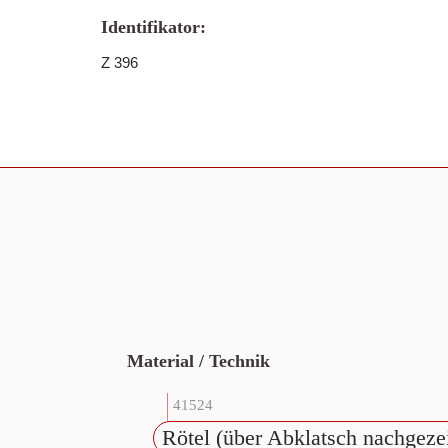
Identifikator:
Z 396
Material / Technik
41524
Rötel (über Abklatsch nachgezei