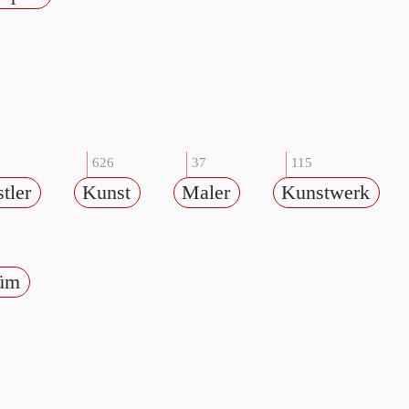
626
37
115
tler
Kunst
Maler
Kunstwerk
üm