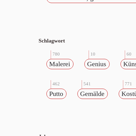
Schlagwort
780
10
60
Malerei
Genius
Küns
462
541
771
Putto
Gemälde
Kost