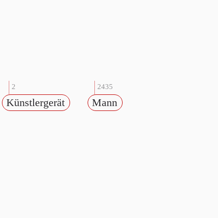
2
2435
Künstlergerät
Mann