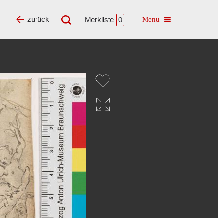
Toggle navigatio
zurück
Merkliste
0