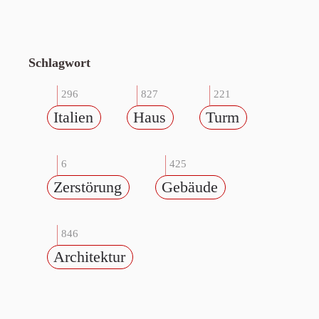
Schlagwort
296
827
221
Italien
Haus
Turm
6
425
Zerstörung
Gebäude
846
Architektur