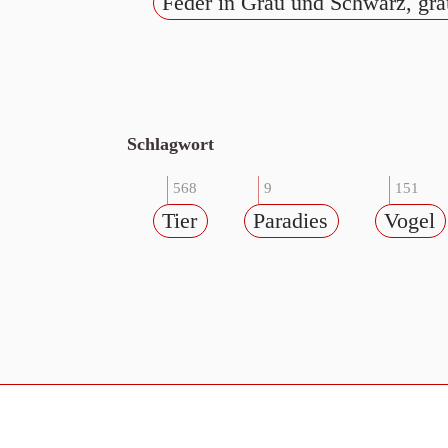
Feder in Grau und Schwarz, grau
Schlagwort
568
9
151
Tier
Paradies
Vogel