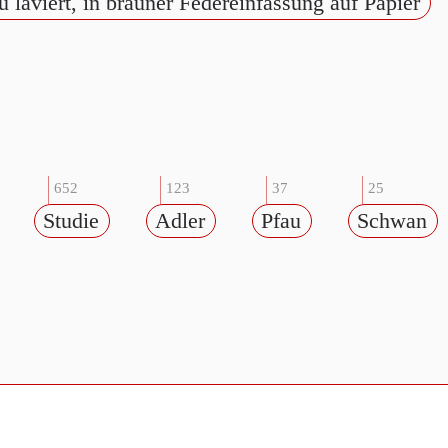
 laviert, in brauner Federeinfassung auf Papier
652
123
37
25
Studie
Adler
Pfau
Schwan