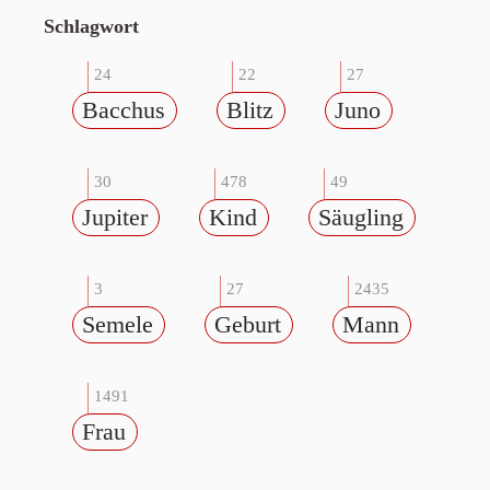
Schlagwort
24
22
27
Bacchus
Blitz
Juno
30
478
49
Jupiter
Kind
Säugling
3
27
2435
Semele
Geburt
Mann
1491
Frau