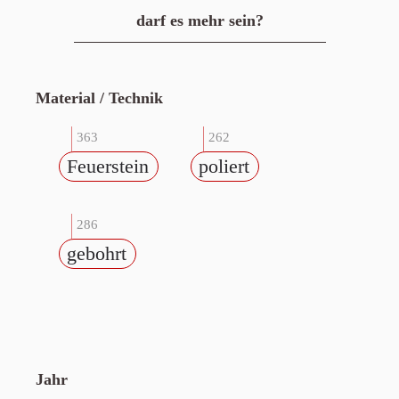
darf es mehr sein?
Material / Technik
363
262
Feuerstein
poliert
286
gebohrt
Jahr