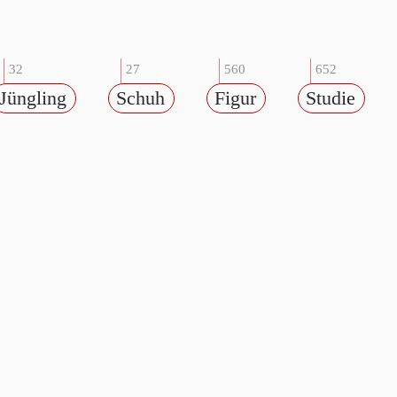
32
27
560
652
Jüngling
Schuh
Figur
Studie