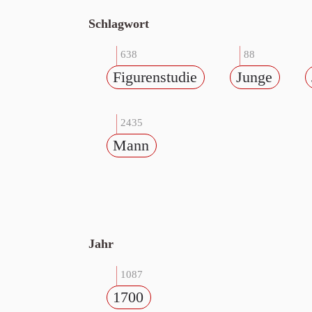
Schlagwort
638
88
Figurenstudie
Junge
2435
Mann
Jahr
1087
1700