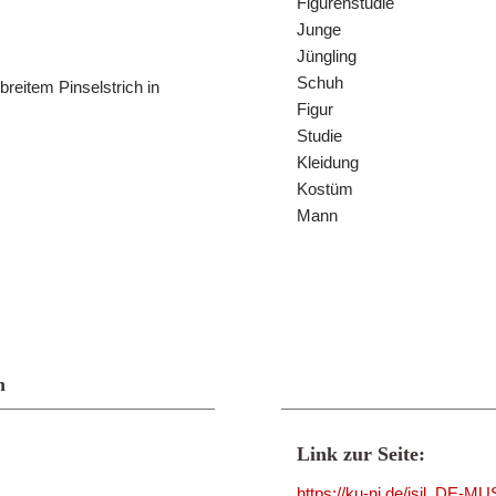
Figurenstudie
Junge
Jüngling
Schuh
breitem Pinselstrich in
Figur
Studie
Kleidung
Kostüm
Mann
n
Link zur Seite:
https://ku-ni.de/isil_DE-