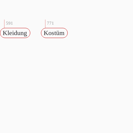
591
771
Kleidung
Kostüm