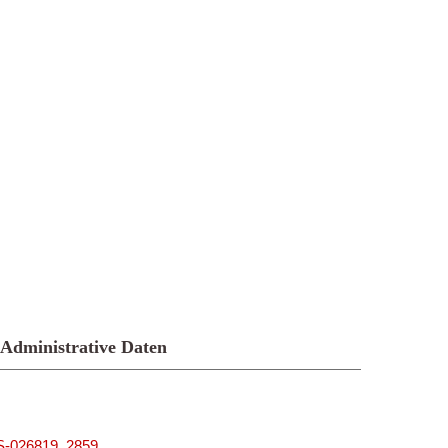
Administrative Daten
MUS-026819_2859