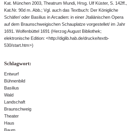
Kat. München 2003, Theatrum Mundi, Hrsg. Ulf Küster, S. 142ff.,
Kat.Nr. 90d m. Abb.; Vgl. auch das Textbuch: Der Königliche
Schäfer/ oder Basilius in Arcadien: in einer Jtaliänischen Opera
auf dem Braunschweigischen Schauplatze vorgestellet/ im Jahr
1691. Wolfenbüttel 1691 (Herzog August Bibliothek;
elektronische Edition: <http://diglib.hab.de/drucke/textb-
530/start.htm>)
Schlagwort:
Entwurf
Bühnenbild
Basilius
Wald
Landschaft
Braunschweig
Theater
Haus
Baum