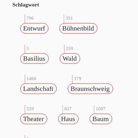
Schlagwort
796
351
Entwurf
Bühnenbild
5
259
Basilius
Wald
1460
379
Landschaft
Braunschweig
559
827
1097
Theater
Haus
Baum