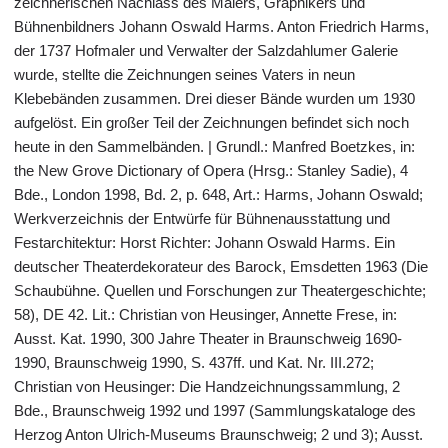
zeichnerischen Nachlass des Malers, Graphikers und
Bühnenbildners Johann Oswald Harms. Anton Friedrich Harms,
der 1737 Hofmaler und Verwalter der Salzdahlumer Galerie
wurde, stellte die Zeichnungen seines Vaters in neun
Klebebänden zusammen. Drei dieser Bände wurden um 1930
aufgelöst. Ein großer Teil der Zeichnungen befindet sich noch
heute in den Sammelbänden. | Grundl.: Manfred Boetzkes, in:
the New Grove Dictionary of Opera (Hrsg.: Stanley Sadie), 4
Bde., London 1998, Bd. 2, p. 648, Art.: Harms, Johann Oswald;
Werkverzeichnis der Entwürfe für Bühnenausstattung und
Festarchitektur: Horst Richter: Johann Oswald Harms. Ein
deutscher Theaterdekorateur des Barock, Emsdetten 1963 (Die
Schaubühne. Quellen und Forschungen zur Theatergeschichte;
58), DE 42. Lit.: Christian von Heusinger, Annette Frese, in:
Ausst. Kat. 1990, 300 Jahre Theater in Braunschweig 1690-
1990, Braunschweig 1990, S. 437ff. und Kat. Nr. III.272;
Christian von Heusinger: Die Handzeichnungssammlung, 2
Bde., Braunschweig 1992 und 1997 (Sammlungskataloge des
Herzog Anton Ulrich-Museums Braunschweig; 2 und 3); Ausst.