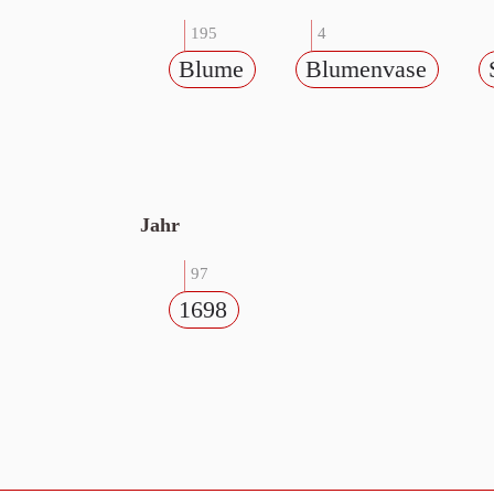
195
4
Blume
Blumenvase
Jahr
97
1698