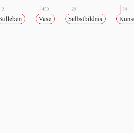
2
450
29
34
Stilleben
Vase
Selbstbildnis
Künst