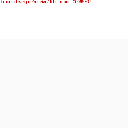
r.tu-braunschweig.de/receive/dbbs_mods_00065907