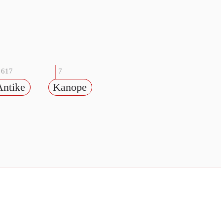
617
7
Antike
Kanope