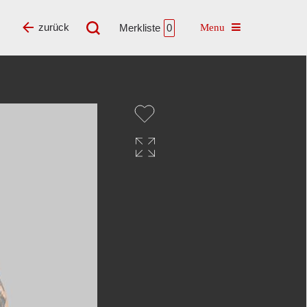
Toggle navigatio
zurück
Merkliste
0