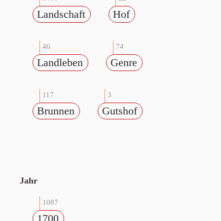
Landschaft
Hof
46
74
Landleben
Genre
117
3
Brunnen
Gutshof
Jahr
1087
1700