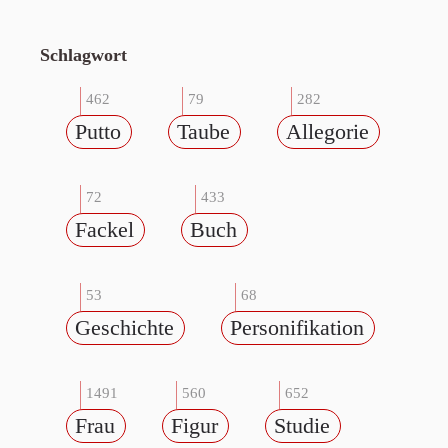
Schlagwort
462
79
282
Putto
Taube
Allegorie
72
433
Fackel
Buch
53
68
Geschichte
Personifikation
1491
560
652
Frau
Figur
Studie