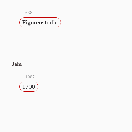
638
Figurenstudie
Jahr
1087
1700