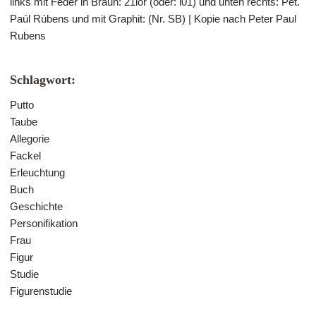
links mit Feder in Braun: 21ior (oder: i01) und unten rechts: Pet.
Paúl Rúbens und mit Graphit: (Nr. SB) | Kopie nach Peter Paul
Rubens
Schlagwort:
Putto
Taube
Allegorie
Fackel
Erleuchtung
Buch
Geschichte
Personifikation
Frau
Figur
Studie
Figurenstudie