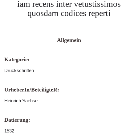
iam recens inter vetustissimos
quosdam codices reperti
Allgemein
Kategorie:
Druckschriften
UrheberIn/BeteiligteR:
Heinrich Sachse
Datierung:
1532