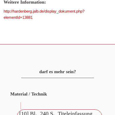
Weitere Information:
http://hardenberg.jalb.de/display_dokument.php?
elementId=13881
darf es mehr sein?
Material / Technik
[10] Bl., 240 S., Titeleinfassung,