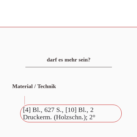
darf es mehr sein?
Material / Technik
[4] Bl., 627 S., [10] Bl., 2
Druckerm. (Holzschn.); 2°