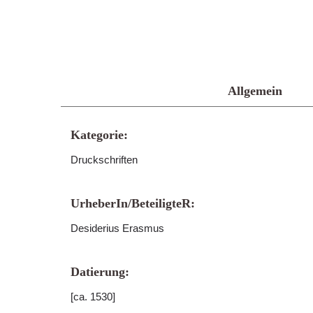
Allgemein
Kategorie:
Druckschriften
UrheberIn/BeteiligteR:
Desiderius Erasmus
Datierung:
[ca. 1530]