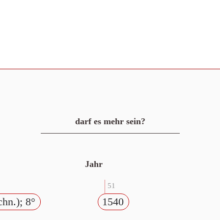
darf es mehr sein?
Jahr
51
chn.); 8°
1540