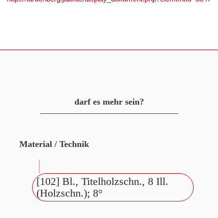
darf es mehr sein?
Material / Technik
[102] Bl., Titelholzschn., 8 Ill.
(Holzschn.); 8°