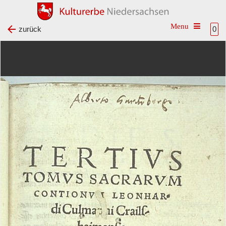
Toggle na
zurück
0