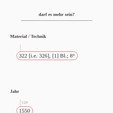
darf es mehr sein?
Material / Technik
322 [i.e. 326], [1] Bl.; 8°
Jahr
120
1550