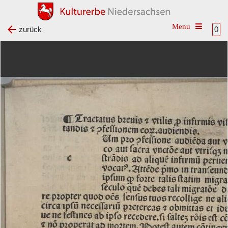
Toggle na
zurück
0