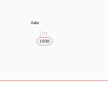
Jahr
113
1898