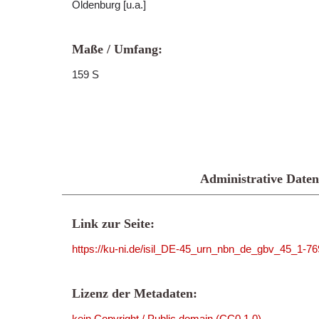
Oldenburg [u.a.]
Maße / Umfang:
159 S
Administrative Daten
Link zur Seite:
https://ku-ni.de/isil_DE-45_urn_nbn_de_gbv_45_1-7
Lizenz der Metadaten:
kein Copyright / Public domain (CC0 1.0)