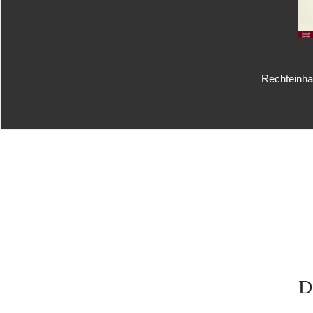
Rechteinhab
D