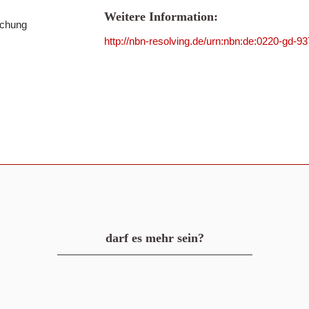
Weitere Information:
schung
http://nbn-resolving.de/urn:nbn:de:0220-gd-9
darf es mehr sein?