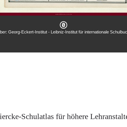
er: Georg-Eckert-Institut - Leibniz-Institut für internationale Schulb
iercke-Schulatlas für höhere Lehranstalt