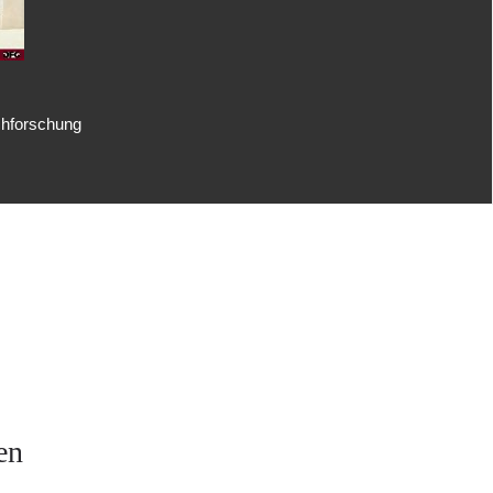
uchforschung
en