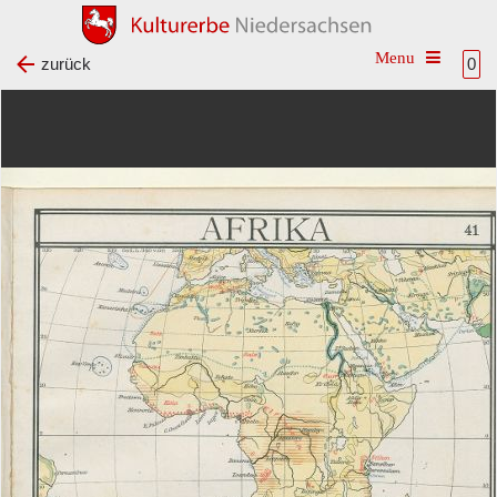
Toggle na
zurück
0