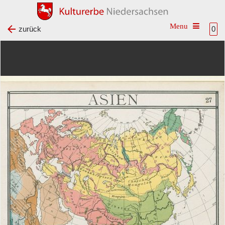
Toggle na
zurück
0