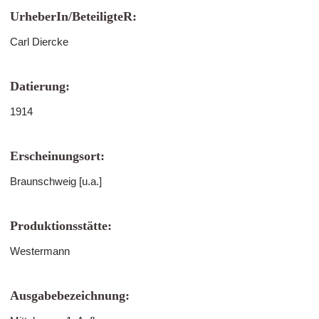
UrheberIn/BeteiligteR:
Carl Diercke
Datierung:
1914
Erscheinungsort:
Braunschweig [u.a.]
Produktionsstätte:
Westermann
Ausgabebezeichnung: