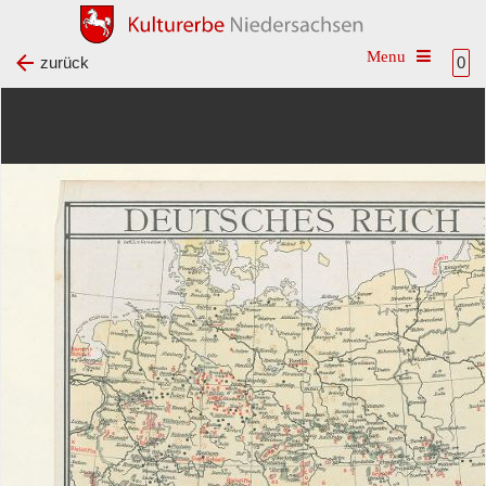
Toggle na
zurück
0