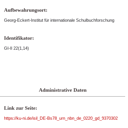
Aufbewahrungsort:
Georg-Eckert-Institut für internationale Schulbuchforschung
Identifikator:
GI-II 22(1,14)
Administrative Daten
Link zur Seite:
https://ku-ni.de/isil_DE-Bs78_urn_nbn_de_0220_gd_9370302