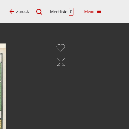
Toggle navigatio
zurück
Merkliste
0