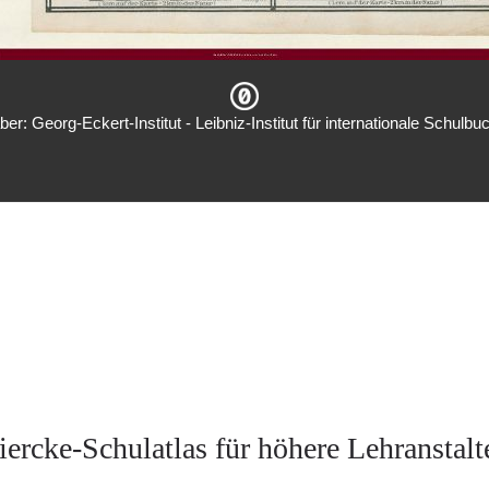
er: Georg-Eckert-Institut - Leibniz-Institut für internationale Schulb
iercke-Schulatlas für höhere Lehranstalt