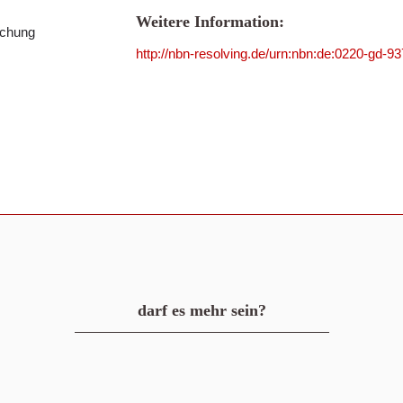
Weitere Information:
schung
http://nbn-resolving.de/urn:nbn:de:0220-gd-9
darf es mehr sein?