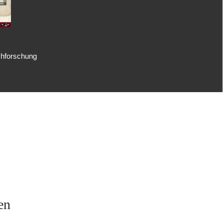
uchforschung
en