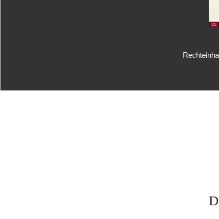
Rechteinhab
D