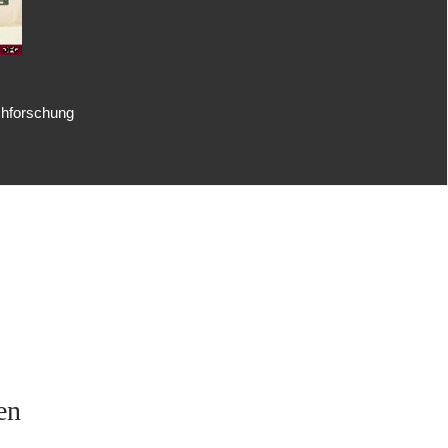
uchforschung
en