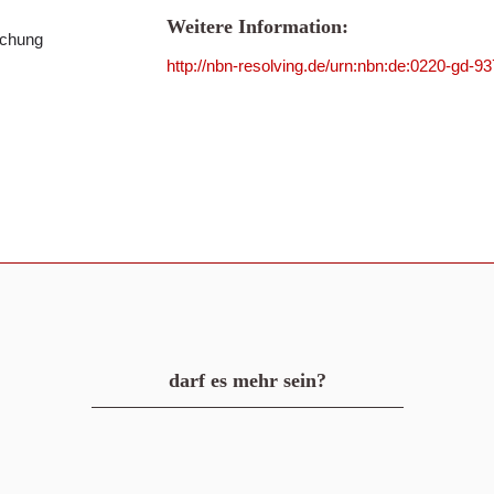
Weitere Information:
schung
http://nbn-resolving.de/urn:nbn:de:0220-gd-9
darf es mehr sein?