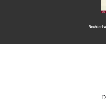
Rechteinhab
D