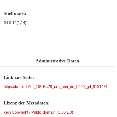
Shelfmark:
GI-II 14(1,14)
Administrative Daten
Link zur Seite:
https://ku-ni.de/isil_DE-Bs78_urn_nbn_de_0220_gd_9191491
Lizenz der Metadaten:
kein Copyright / Public domain (CC0 1.0)