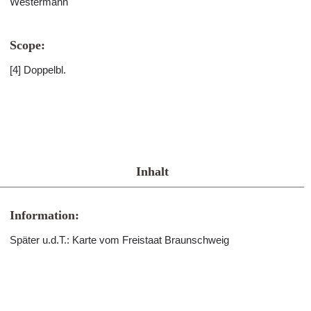
Westermann
Scope:
[4] Doppelbl.
Inhalt
Information:
Später u.d.T.: Karte vom Freistaat Braunschweig